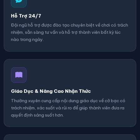
Hỗ Trợ 24/7
Đội ngũ hỗ trợ được đào tạo chuyên biệt về chơi có trách
nhiệm, sẵn sàng tư vấn và hỗ trợ thành viên bất kỳ lúc
nào trong ngày.
Giáo Dục & Nâng Cao Nhận Thức
Thường xuyên cung cấp nội dung giáo dục về cờ bạc có
trách nhiệm, xác suất và rủi ro để giúp thành viên đưa ra
quyết định sáng suốt hơn.