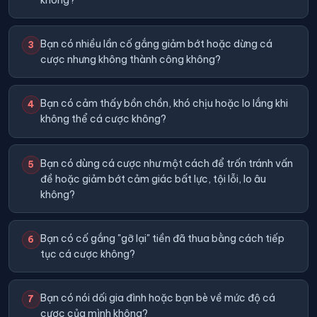
Bạn có nhiều lần cố gắng giảm bớt hoặc dừng cá
3
cược nhưng không thành công không?
Bạn có cảm thấy bồn chồn, khó chịu hoặc lo lắng khi
4
không thể cá cược không?
Bạn có dùng cá cược như một cách để trốn tránh vấn
5
đề hoặc giảm bớt cảm giác bất lực, tội lỗi, lo âu
không?
Bạn có cố gắng "gỡ lại" tiền đã thua bằng cách tiếp
6
tục cá cược không?
Bạn có nói dối gia đình hoặc bạn bè về mức độ cá
7
cược của mình không?