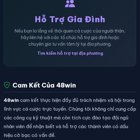
Hỗ Trợ Gia Đình
Nếu bạn lo lắng về thói quen cá cược của người thân,
hãy liên hệ với các tổ chức hỗ trợ gia đình hoặc
chuyên gia tư vấn tâm lý tại địa phương.
Tìm kiếm hỗ trợ tại địa phương
Cam Kết Của 48win
48win
cam kết thực hiện đầy đủ trách nhiệm xã hội trong
lĩnh vực cá cược trực tuyến. Chúng tôi không chỉ cung cấp
các công cụ kỹ thuật mà còn tích cực đào tạo đội ngũ
nhân viên để nhận biết và hỗ trợ các thành viên có dấu
hiệu cờ bạc có vấn đề.