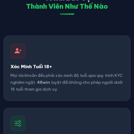
Thành Viên Như Thế Nào
Xác Minh Tuổi 18+
Mọi tài khoản đều phải xác minh độ tuổi qua quy trình KYC
nghiêm ngặt.
48win
tuyệt đối không cho phép người dưới
18 tuổi tham gia dịch vụ.