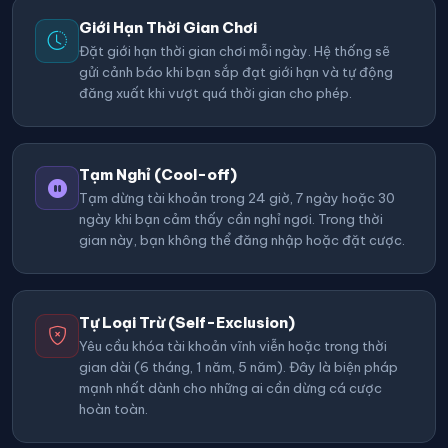
Giới Hạn Thời Gian Chơi
Đặt giới hạn thời gian chơi mỗi ngày. Hệ thống sẽ
gửi cảnh báo khi bạn sắp đạt giới hạn và tự động
đăng xuất khi vượt quá thời gian cho phép.
Tạm Nghỉ (Cool-off)
Tạm dừng tài khoản trong 24 giờ, 7 ngày hoặc 30
ngày khi bạn cảm thấy cần nghỉ ngơi. Trong thời
gian này, bạn không thể đăng nhập hoặc đặt cược.
Tự Loại Trừ (Self-Exclusion)
Yêu cầu khóa tài khoản vĩnh viễn hoặc trong thời
gian dài (6 tháng, 1 năm, 5 năm). Đây là biện pháp
mạnh nhất dành cho những ai cần dừng cá cược
hoàn toàn.