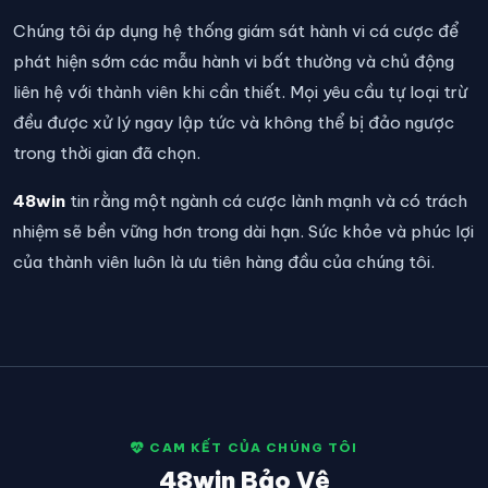
Chúng tôi áp dụng hệ thống giám sát hành vi cá cược để
phát hiện sớm các mẫu hành vi bất thường và chủ động
liên hệ với thành viên khi cần thiết. Mọi yêu cầu tự loại trừ
đều được xử lý ngay lập tức và không thể bị đảo ngược
trong thời gian đã chọn.
48win
tin rằng một ngành cá cược lành mạnh và có trách
nhiệm sẽ bền vững hơn trong dài hạn. Sức khỏe và phúc lợi
của thành viên luôn là ưu tiên hàng đầu của chúng tôi.
CAM KẾT CỦA CHÚNG TÔI
48win Bảo Vệ