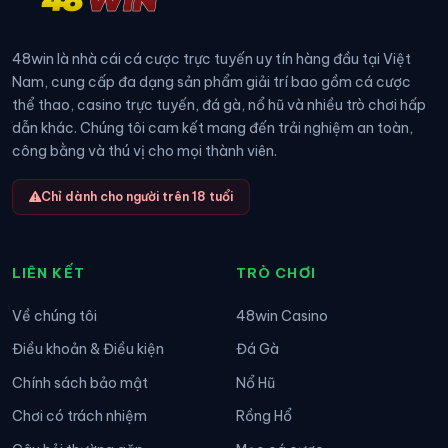
48win là nhà cái cá cược trực tuyến uy tín hàng đầu tại Việt
Nam, cung cấp đa dạng sản phẩm giải trí bao gồm cá cược
thể thao, casino trực tuyến, đá gà, nổ hũ và nhiều trò chơi hấp
dẫn khác. Chúng tôi cam kết mang đến trải nghiệm an toàn,
công bằng và thú vị cho mọi thành viên.
Chỉ dành cho người trên 18 tuổi
LIÊN KẾT
TRÒ CHƠI
Về chúng tôi
48win Casino
Điều khoản & Điều kiện
Đá Gà
Chính sách bảo mật
Nổ Hũ
Chơi có trách nhiệm
Rồng Hổ