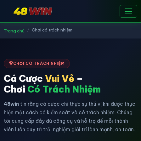
Chơi có trách nhiệm
Trang chủ
CHƠI CÓ TRÁCH NHIỆM
Cá Cược
Vui Vẻ
–
Chơi
Có Trách Nhiệm
48win
tin rằng cá cược chỉ thực sự thú vị khi được thực
hiện một cách có kiểm soát và có trách nhiệm. Chúng
tôi cung cấp đầy đủ công cụ và hỗ trợ để mỗi thành
viên luôn duy trì trải nghiệm giải trí lành mạnh, an toàn.